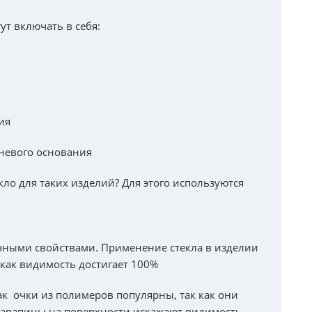
т включать в себя:
ия
аневого основания
кло для таких изделий? Для этого используются
чными свойствами. Применение стекла в изделии
 как видимость достигает 100%
к очки из полимеров популярны, так как они
царапины на поверхности искажают видимость