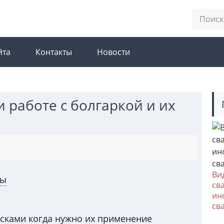
йта
Контакты
Новости
 работе с болгаркой и их
Ви
ны
св
ин
св
сками когда нужно их применение