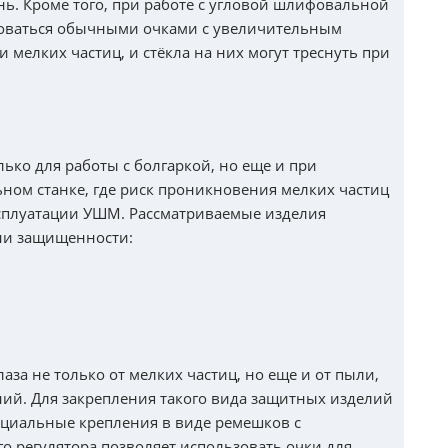
нь. Кроме того, при работе с угловой шлифовальной
оваться обычными очками с увеличительным
 мелких частиц, и стёкла на них могут треснуть при
ько для работы с болгаркой, но еще и при
ом станке, где риск проникновения мелких частиц
эксплуатации УШМ. Рассматриваемые изделия
ени защищенности:
за не только от мелких частиц, но еще и от пыли,
ий. Для закрепления такого вида защитных изделий
ециальные крепления в виде ремешков с
о регулятора позволяет использовать очки для