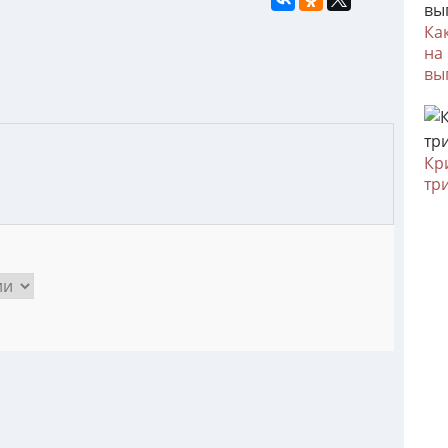
Ка
на
вы
Кр
тр