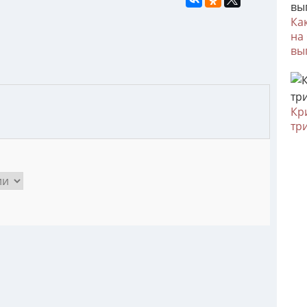
Ка
на
вы
Кр
тр