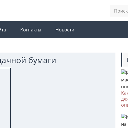
йта
Контакты
Новости
дачной бумаги
Ка
дл
оп