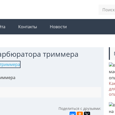
йта
Контакты
Новости
арбюратора триммера
риммера
Ка
дл
оп
Поделиться с друзьями: