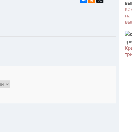
Ка
на
вы
Кр
тр