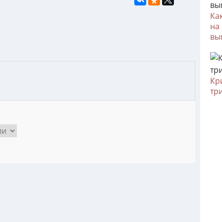
Ка
на
вы
Кр
тр