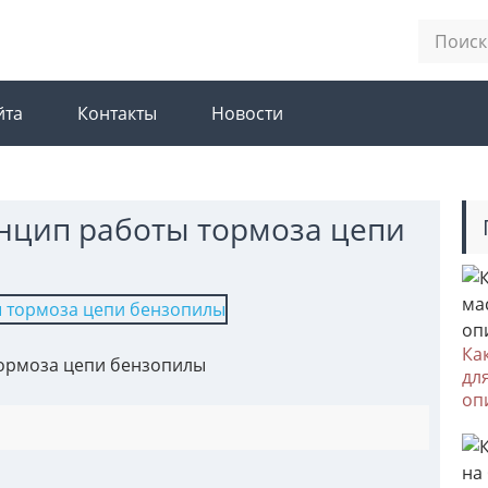
йта
Контакты
Новости
нцип работы тормоза цепи
Ка
тормоза цепи бензопилы
дл
оп