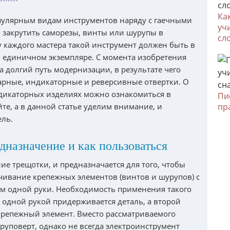
Ка
пулярным видам инструментов наряду с гаечными
уч
 закрутить саморезы, винты или шурупы в
сл
у каждого мастера такой инструмент должен быть в
в единичном экземпляре. С момента изобретения
а долгий путь модернизации, в результате чего
арные, индикаторные и реверсивные отвертки. О
дикаторных изделиях можно ознакомиться в
Пи
те, а в данной статье уделим внимание, и
пр
ль.
дназначение и как пользоваться
ие трещотки, и предназначается для того, чтобы
ивание крепежных элементов (винтов и шурупов) с
 одной руки. Необходимость применения такого
а одной рукой придерживается деталь, а второй
крепежный элемент. Вместо рассматриваемого
руповерт, однако не всегда электроинструмент