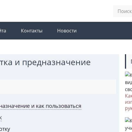
йта
Контакты
Новости
тка и предназначение
Ка
из
назначение и как пользоваться
ру
к
отку