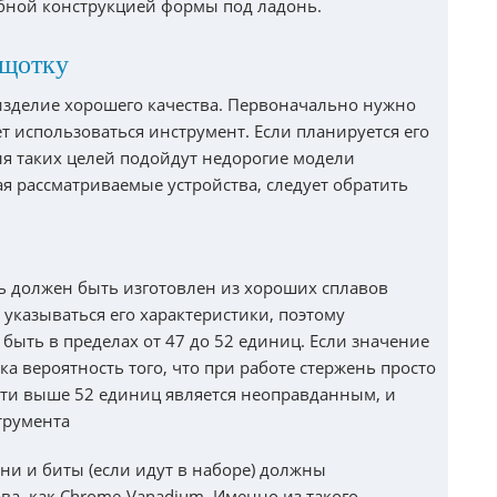
обной конструкцией формы под ладонь.
ещотку
 изделие хорошего качества. Первоначально нужно
ет использоваться инструмент. Если планируется его
ля таких целей подойдут недорогие модели
я рассматриваемые устройства, следует обратить
ь должен быть изготовлен из хороших сплавов
 указываться его характеристики, поэтому
быть в пределах от 47 до 52 единиц. Если значение
ка вероятность того, что при работе стержень просто
сти выше 52 единиц является неоправданным, и
трумента
ни и биты (если идут в наборе) должны
ава, как Chrome-Vanadium. Именно из такого