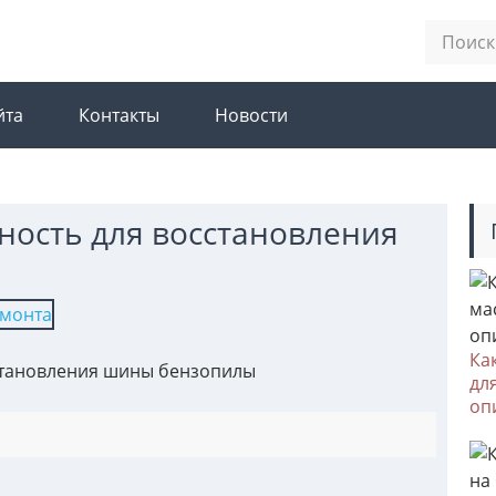
йта
Контакты
Новости
ность для восстановления
Ка
сстановления шины бензопилы
дл
оп