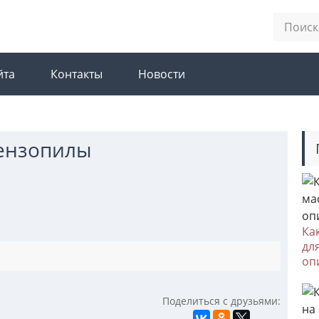
йта
Контакты
Новости
бензопилы
Ка
дл
оп
Поделиться с друзьями: