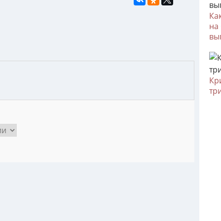
Ка
на
вы
Кр
тр