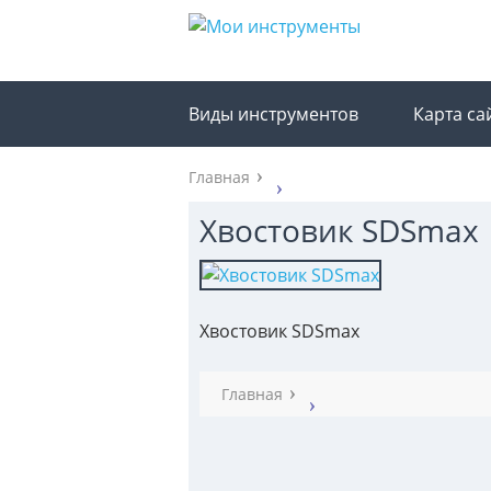
Виды инструментов
Карта са
Главная
Хвостовик SDSmax
Хвостовик SDSmax
Главная