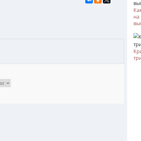
Ка
на
вы
Кр
тр