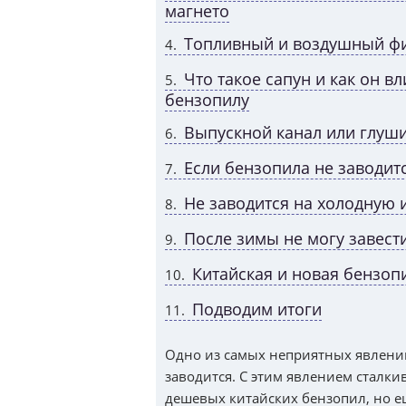
магнето
Топливный и воздушный фи
4
Что такое сапун и как он в
5
бензопилу
Выпускной канал или глушит
6
Если бензопила не заводитс
7
Не заводится на холодную
8
После зимы не могу завест
9
Китайская и новая бензопи
10
Подводим итоги
11
Одно из самых неприятных явлений
заводится. С этим явлением сталки
дешевых китайских бензопил, но 