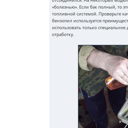
отсоединился. На некоторых модел
«болезнью». Если бак полный, то эт
топливной системой. Проверьте кач
бензопил используется преимущест
использовать только специальное д
отработку.