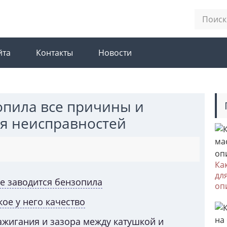
йта
Контакты
Новости
опила все причины и
я неисправностей
Ка
дл
е заводится бензопила
оп
кое у него качество
ажигания и зазора между катушкой и