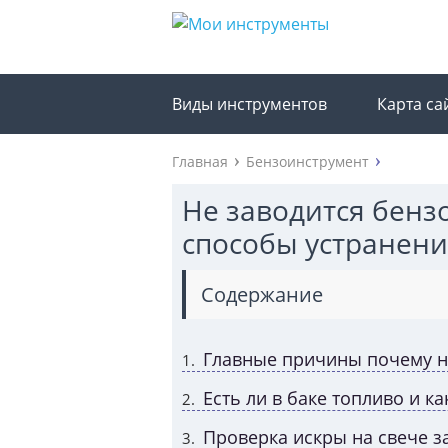
Виды инструментов
Карта са
Главная
Бензоинструмент
Не заводится бенз
способы устранени
Содержание
Главные причины почему н
1
Есть ли в баке топливо и ка
2
Проверка искры на свече з
3