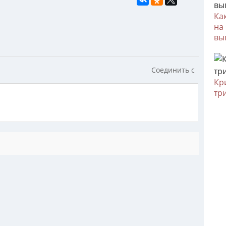
Ка
на
вы
Соединить с
Кр
тр