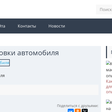
йта
Контакты
Новости
ровки автомобиля
иля
Ка
дл
оп
Поделиться с друзьями: