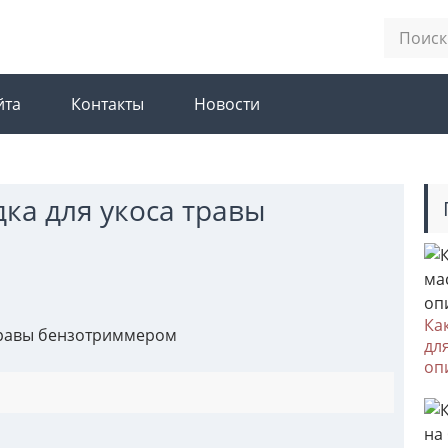
йта
Контакты
Новости
ка для укоса травы
Ка
травы бензотриммером
дл
оп