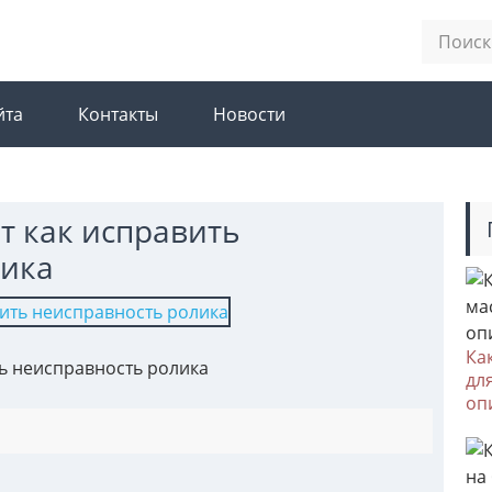
йта
Контакты
Новости
т как исправить
лика
Ка
ть неисправность ролика
дл
оп