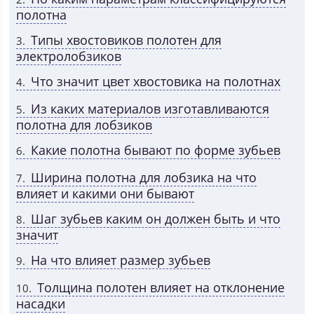
полотна
Типы хвостовиков полотен для
3
электролобзиков
Что значит цвет хвостовика на полотнах
4
Из каких материалов изготавливаются
5
полотна для лобзиков
Какие полотна бывают по форме зубьев
6
Ширина полотна для лобзика на что
7
влияет и какими они бывают
Шаг зубьев каким он должен быть и что
8
значит
На что влияет размер зубьев
9
Толщина полотен влияет на отклонение
10
насадки