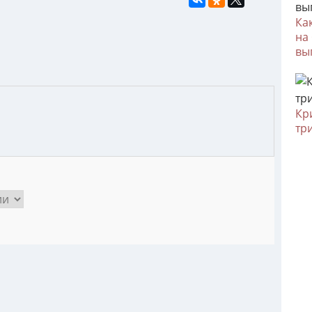
Ка
на
вы
Кр
тр