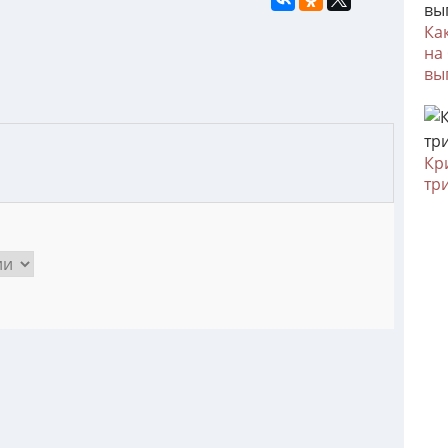
Ка
на
вы
Кр
тр