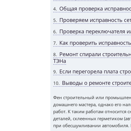
Общая проверка исправнос
4
Проверяем исправность се
5
Проверка переключателя и
6
Как проверить исправность
7
Ремонт спирали строительн
8
ТЭНа
Если перегорела плата стр
9
Выводы о ремонте строит
10
Фен строительный или промышленн
домашнего мастера, однако его на
работ. К таким работам относится 
деталей, склеенных герметиком (а
при обесшумливании автомобиля. 