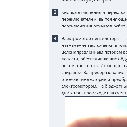
Кнопка включения и переклю
переключателем, выполняющег
переключения режимов работ
Электромотор вентилятора — о
назначение заключается в том
целенаправленным потоком воз
лопасти, обеспечивающие обду
постоянного тока. Их мощност
спиралей. За преобразование 
отвечает инверторный преобра
электромотором. На бюджетны
двигатель происходит за счет 