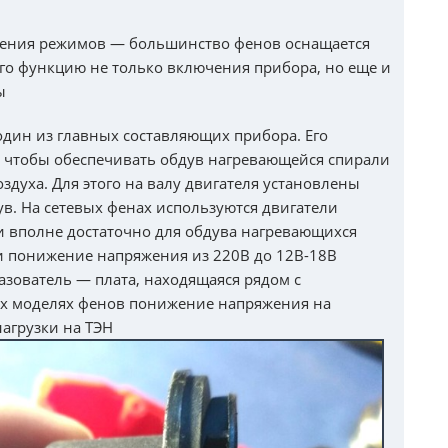
чения режимов — большинство фенов оснащается
о функцию не только включения прибора, но еще и
ы
дин из главных составляющих прибора. Его
, чтобы обеспечивать обдув нагревающейся спирали
духа. Для этого на валу двигателя установлены
в. На сетевых фенах используются двигатели
и вполне достаточно для обдува нагревающихся
и понижение напряжения из 220В до 12В-18В
зователь — плата, находящаяся рядом с
х моделях фенов понижение напряжения на
нагрузки на ТЭН