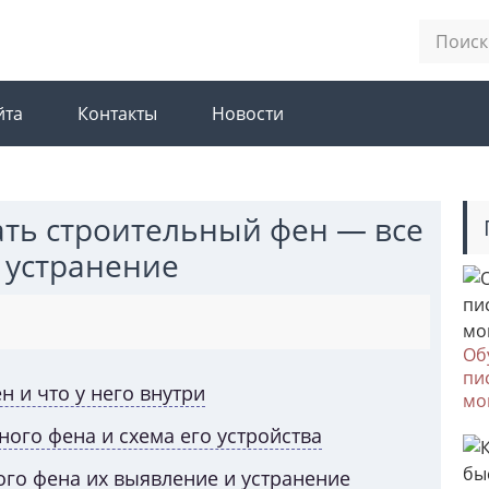
йта
Контакты
Новости
ть строительный фен — все
 устранение
Об
пи
н и что у него внутри
мо
ого фена и схема его устройства
го фена их выявление и устранение