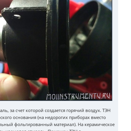
ль, за счет которой создается горячий воздух. ТЭН
еского основания (на недорогих приборах вместо
льный фольгированный материал). На керамическое