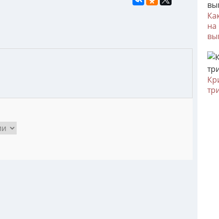
Ка
на
вы
Кр
тр