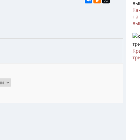
Ка
на
вы
Кр
тр