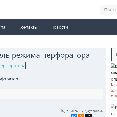
йта
Контакты
Новости
ель режима перфоратора
рфоратора
Ка
дл
оп
Поделиться с друзьями: