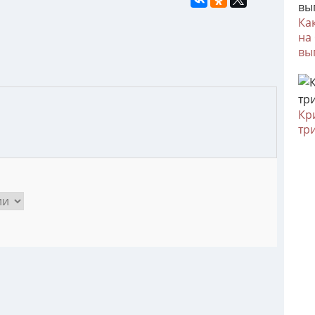
Ка
на
вы
Кр
тр